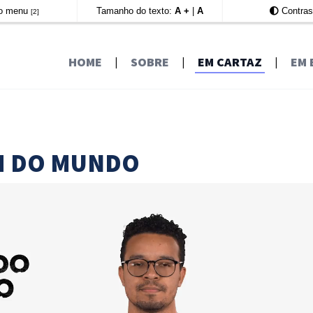
a o menu
Tamanho do texto:
A +
|
A
Contras
[2]
HOME
|
SOBRE
|
EM CARTAZ
|
EM 
M DO MUNDO