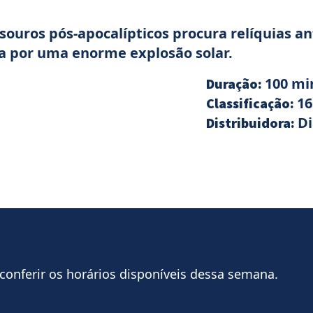
ouros pós-apocalípticos procura relíquias a
a por uma enorme explosão solar.
100 mi
Duração:
16
Classificação:
D
Distribuidora:
 conferir os horários disponíveis dessa semana.