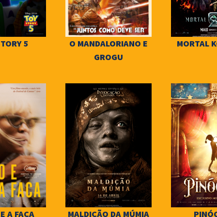
STORY 5
O MANDALORIANO E
MORTAL K
GROGU
 E A FACA
MALDIÇÃO DA MÚMIA
PINÓ